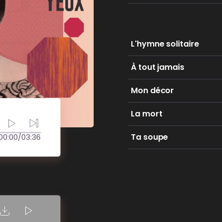
L'hymne solitaire
À tout jamais
Mon décor
La mort
Ta soupe
00:00
/
03:36