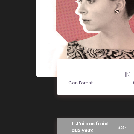
J'ai pas froid aux
yeux
Gen Forest
1
J'ai pas froid
3:37
aux yeux