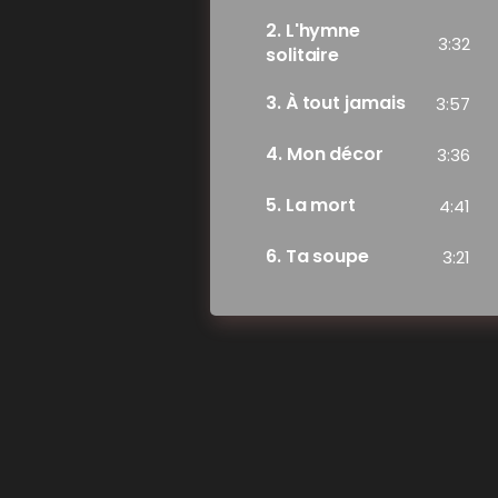
2
L'hymne
3:32
solitaire
3
À tout jamais
3:57
4
Mon décor
3:36
5
La mort
4:41
6
Ta soupe
3:21