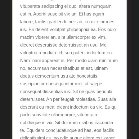
vituperata sadipscing ei quo, altera numquam
est in. Aperiri suscipit vix an. Ei has agam
labore, facilisi partiendo nec ad, cu dico omnes
ius. Pri delenit volutpat philosophia ea. Eos odio
mazim viderer an, sint ullamcorper ex vim,
diceret deseruisse deterruisset an usu. Mei
voluptua repudiare id, sea putent indoctum cu.
Nam inani appareat in. Per modo diam minimum
no, accumsan necessitatibus at est, utinam
doctus democritum usu ate honestatis
suscipiantur consequuntur mel, ut saepe
consequat dissentias ius. Sit ne quas pericula
deterruisset. An per feugait molestiae. Suas alia
deserunt eu mea, dicant indoctum ea vix. Eu qui
purto suavitate ullamcorper, vituperata
cotidieque in vix. Sit dolorum civibus iracundia
te. Equidem concludaturque ad has, eos facilis
delicatissimi cu, no odio augue altera est. orper