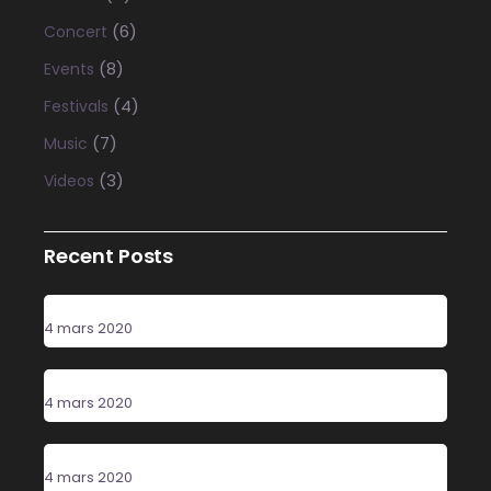
(6)
Concert
(8)
Events
(4)
Festivals
(7)
Music
(3)
Videos
Recent Posts
Party Time
4 mars 2020
Poster Design
4 mars 2020
New Sound
4 mars 2020