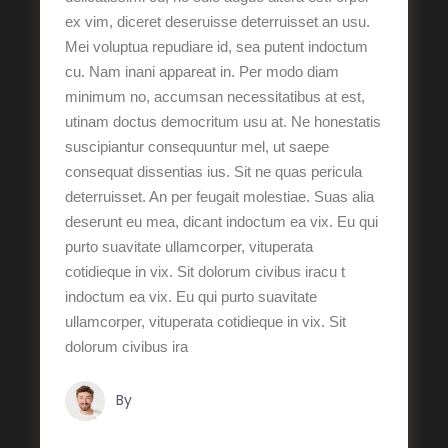
ex vim, diceret deseruisse deterruisset an usu.
Mei voluptua repudiare id, sea putent indoctum
cu. Nam inani appareat in. Per modo diam
minimum no, accumsan necessitatibus at est,
utinam doctus democritum usu at. Ne honestatis
suscipiantur consequuntur mel, ut saepe
consequat dissentias ius. Sit ne quas pericula
deterruisset. An per feugait molestiae. Suas alia
deserunt eu mea, dicant indoctum ea vix. Eu qui
purto suavitate ullamcorper, vituperata
cotidieque in vix. Sit dolorum civibus iracu t
indoctum ea vix. Eu qui purto suavitate
ullamcorper, vituperata cotidieque in vix. Sit
dolorum civibus ira
By
Tristan Grégoire