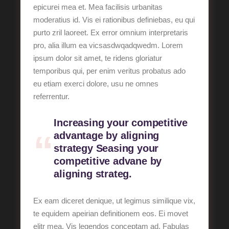
epicurei mea et. Mea facilisis urbanitas
moderatius id. Vis ei rationibus definiebas, eu qui
purto zril laoreet. Ex error omnium interpretaris
pro, alia illum ea vicsasdwqadqwedm. Lorem
ipsum dolor sit amet, te ridens gloriatur
temporibus qui, per enim veritus probatus ado
eu etiam exerci dolore, usu ne omnes
referrentur.
Increasing your competitive
advantage by aligning
strategy Seasing your
competitive advane by
aligning strateg.
Ex eam diceret denique, ut legimus similique vix,
te equidem apeirian definitionem eos. Ei movet
elitr mea. Vis legendos conceptam ad. Fabulas