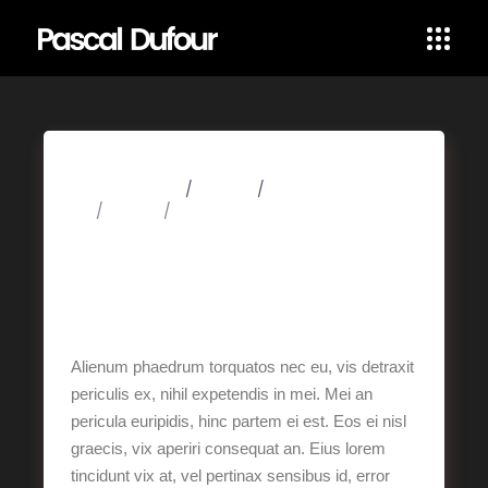
25 février 2020
Albums
Art
Design
Music
Translate Today Into
Any Language, Lorem
sit
Alienum phaedrum torquatos nec eu, vis detraxit
periculis ex, nihil expetendis in mei. Mei an
pericula euripidis, hinc partem ei est. Eos ei nisl
graecis, vix aperiri consequat an. Eius lorem
tincidunt vix at, vel pertinax sensibus id, error