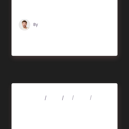
nisi vel augue. Curabitur ul
By
Tristan Grégoire
4 mars 2020
Videos
Art
Design
Music
Poster Design
Lorem ipsum dolor sit amet, consectetuer
adipiscing elit. Aenean commodo ligula