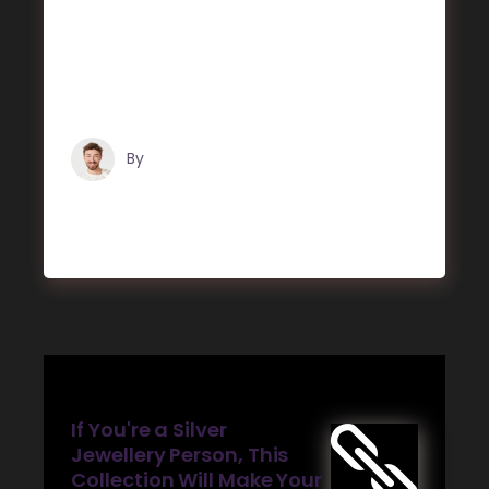
et. Mea facilisis urbanitas moderatius id.
Vis ei rationibus definiebas, eu qui purto
zril laoreet. Ex error omnium interpretaris
pro,
By
Tristan Grégoire
If You're a Silver
Jewellery Person, This
Collection Will Make Your