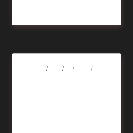
4 mars 2020
Music
Art
Design
Music
Looking For A Tune
Alienum phaedrum torquatos nec eu, vis
detraxit periculis ex, nihil expetendis in mei.
Mei an pericula euripidis, hinc partem ei
est. Eos ei nisl graecis, vix aperiri
consequat an. Eius lorem tincidunt vix at,
vel pertinax sensibus id, error epicurei mea