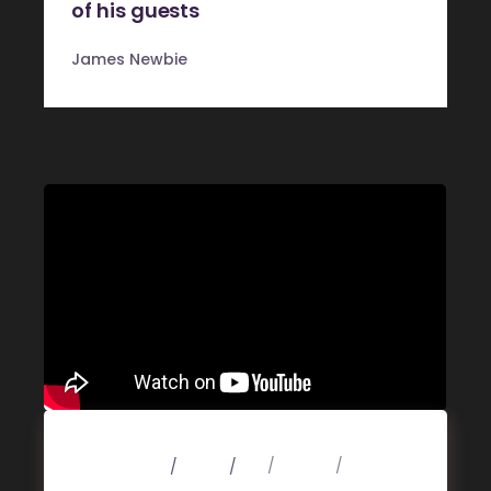
of his guests
James Newbie
4 mars 2020
Music
Art
Design
Music