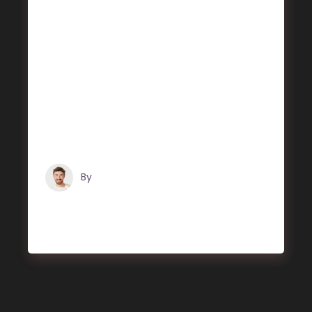
eget dolor. Aenean massa. Cum sociis
Theme natoque penatibus et magnis dis
parturient montes, nascetur ridiculus mus.
Aliquam lorem ante, dapibus in, viverra
quis, feugiat a, tellus. Phasellus viverra
nulla ut metus varius laoreet. Quisque
rutrum. Aenean imperdiet. Etiam ultricies
nisi vel augue. Curabitur ul
By
Tristan Grégoire