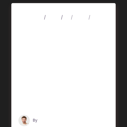
4 mars 2020
Videos
Art
Design
Music
New Sound
Lorem ipsum dolor sit amet, consectetuer
adipiscing elit. Aenean commodo ligula
eget dolor. Aenean massa. Cum sociis
Theme natoque penatibus et magnis dis
parturient montes, nascetur ridiculus mus.
Aliquam lorem ante, dapibus in, viverra
quis, feugiat a, tellus. Phasellus viverra
nulla ut metus varius laoreet. Quisque
rutrum. Aenean imperdiet. Etiam ultricies
nisi vel augue. Curabitur ul
By
Tristan Grégoire