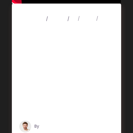
4 mars 2020
Concert
Art
Design
Music
Fan Pit
Lorem ipsum dolor sit amet, consectetuer
adipiscing elit. Aenean commodo ligula
eget dolor. Aenean massa. Cum sociis
Theme natoque penatibus et magnis dis
parturient montes, nascetur ridiculus mus.
Aliquam lorem ante, dapibus in, viverra
quis, feugiat a, tellus. Phasellus viverra
nulla ut metus varius laoreet. Quisque
rutrum. Aenean imperdiet. Etiam ultricies
nisi vel augue. Curabitur ul
By
Tristan Grégoire