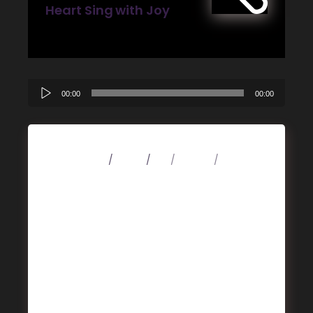
Heart Sing with Joy
Lecteur
00:00
00:00
audio
4 mars 2020
Music
Art
Design
Music
Rhythm Is A Dancer
Alienum phaedrum torquatos nec eu, vis
detraxit periculis ex, nihil expetendis in mei.
Mei an pericula euripidis, hinc partem ei
est. Eos ei nisl graecis, vix aperiri
consequat an. Eius lorem tincidunt vix at,
vel pertinax sensibus id, error epicurei mea