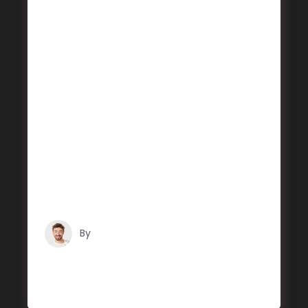
Live Performance
Alienum phaedrum torquatos nec eu, vis
detraxit periculis ex, nihil expetendis in mei.
Mei an pericula euripidis, hinc partem ei
est. Eos ei nisl graecis, vix aperiri
consequat an. Eius lorem tincidunt vix at,
vel pertinax sensibus id, error epicurei mea
et. Mea facilisis urbanitas moderatius id.
Vis ei rationibus definiebas, eu qui purto
zril laoreet. Ex error omnium interpretaris
pro,
By
Tristan Grégoire