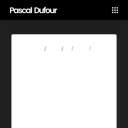
4 mars 2020
Videos
Art
Design
Music
Party Time
Lorem ipsum dolor sit amet, consectetuer
adipiscing elit. Aenean commodo ligula
eget dolor. Aenean massa. Cum sociis
Theme natoque penatibus et magnis dis
parturient montes, nascetur ridiculus mus.
Aliquam lorem ante, dapibus in, viverra
quis, feugiat a, tellus. Phasellus viverra
nulla ut metus varius laoreet. Quisque
rutrum. Aenean imperdiet. Etiam ultricies