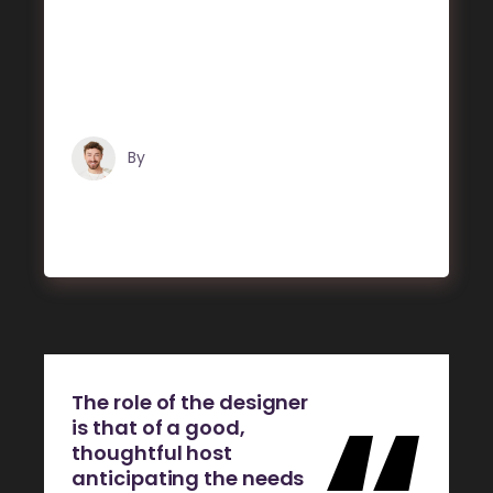
et. Mea facilisis urbanitas moderatius id.
Vis ei rationibus definiebas, eu qui purto
zril laoreet. Ex error omnium interpretaris
pro,
By
Tristan Grégoire
The role of the designer
is that of a good,
thoughtful host
anticipating the needs