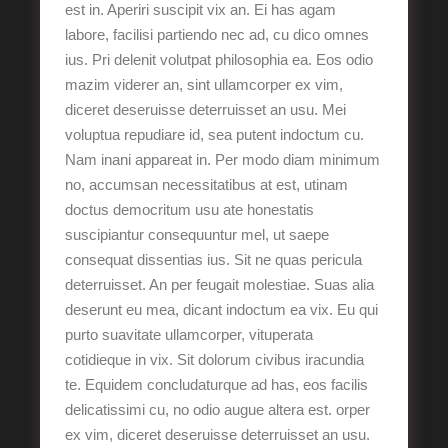
est in. Aperiri suscipit vix an. Ei has agam
labore, facilisi partiendo nec ad, cu dico omnes
ius. Pri delenit volutpat philosophia ea. Eos odio
mazim viderer an, sint ullamcorper ex vim,
diceret deseruisse deterruisset an usu. Mei
voluptua repudiare id, sea putent indoctum cu.
Nam inani appareat in. Per modo diam minimum
no, accumsan necessitatibus at est, utinam
doctus democritum usu ate honestatis
suscipiantur consequuntur mel, ut saepe
consequat dissentias ius. Sit ne quas pericula
deterruisset. An per feugait molestiae. Suas alia
deserunt eu mea, dicant indoctum ea vix. Eu qui
purto suavitate ullamcorper, vituperata
cotidieque in vix. Sit dolorum civibus iracundia
te. Equidem concludaturque ad has, eos facilis
delicatissimi cu, no odio augue altera est. orper
ex vim, diceret deseruisse deterruisset an usu.