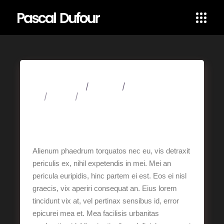
28 février 2020
Festivals
Art
Design
Music
No Coding Required,
All Fun
Alienum phaedrum torquatos nec eu, vis detraxit
periculis ex, nihil expetendis in mei. Mei an
pericula euripidis, hinc partem ei est. Eos ei nisl
graecis, vix aperiri consequat an. Eius lorem
tincidunt vix at, vel pertinax sensibus id, error
epicurei mea et. Mea facilisis urbanitas