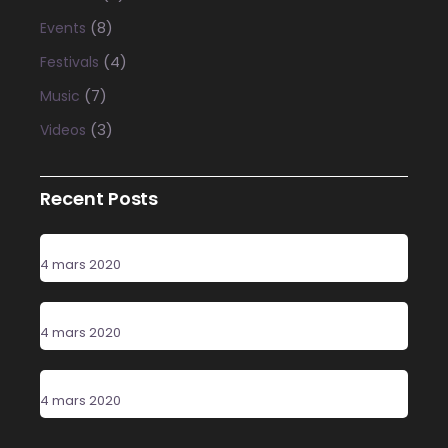
(8)
Events
(4)
Festivals
(7)
Music
(3)
Videos
Recent Posts
Party Time
4 mars 2020
Poster Design
4 mars 2020
New Sound
4 mars 2020