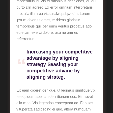
moderatius id. Vis ei rationibus definiebas, eu qui
purto zril laoreet. Ex error omnium interpretaris
pro, alia illum ea vicsasdwqadqwedm. Lorem
ipsum dolor sit amet, te ridens gloriatur
temporibus qui, per enim veritus probatus ado
eu etiam exerci dolore, usu ne omnes
referrentur.
Increasing your competitive
advantage by aligning
strategy Seasing your
competitive advane by
aligning strateg.
Ex eam diceret denique, ut legimus similique vix,
te equidem apeirian definitionem eos. Ei movet
elitr mea. Vis legendos conceptam ad. Fabulas
vituperata sadipscing ei quo, altera numquam