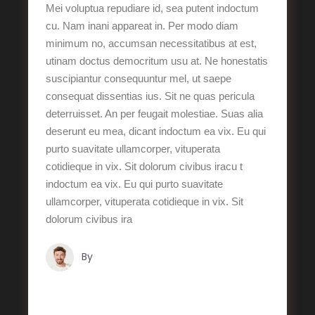
Mei voluptua repudiare id, sea putent indoctum
cu. Nam inani appareat in. Per modo diam
minimum no, accumsan necessitatibus at est,
utinam doctus democritum usu at. Ne honestatis
suscipiantur consequuntur mel, ut saepe
consequat dissentias ius. Sit ne quas pericula
deterruisset. An per feugait molestiae. Suas alia
deserunt eu mea, dicant indoctum ea vix. Eu qui
purto suavitate ullamcorper, vituperata
cotidieque in vix. Sit dolorum civibus iracu t
indoctum ea vix. Eu qui purto suavitate
ullamcorper, vituperata cotidieque in vix. Sit
dolorum civibus ira
By
Tristan Grégoire